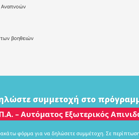
ν Αναπνοών
των βοηθειών
ηλώστε συμμετοχή στο πρόγραμ
Π.Α. – Αυτόματος Εξωτερικός Απινι
ακάτω φόρμα για να δηλώσετε συμμέτοχη. Σε περίπτωση