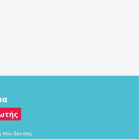
μα
δωτής
 που δεν σας