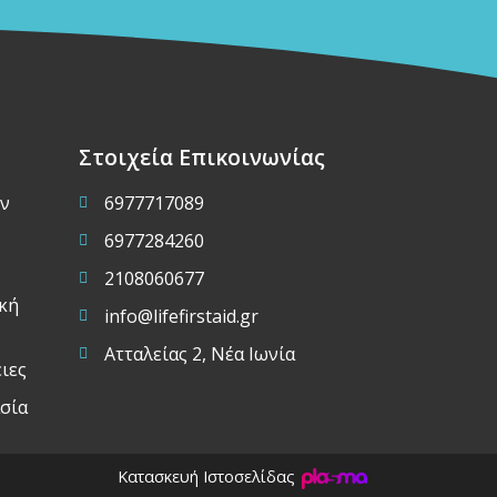
Στοιχεία Επικοινωνίας
ν
6977717089
6977284260
2108060677
κή
info@lifefirstaid.gr
Ατταλείας 2, Νέα Ιωνία
ιες
σία
Κατασκευή Ιστοσελίδας