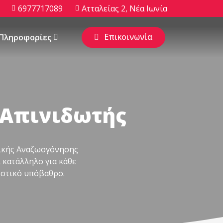
6977717089
Ατταλείας 2, Νέα Ιωνία
Επικοινωνία
Πληροφορίες
ς Απινιδωτής
νικής Aναζωογόνησης
 κατάλληλο για κάθε
ωστικό υπόβαθρο.